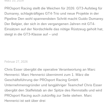
März 10, 2026
PROsport Racing stellt die Weichen für 2026: GT3-Aufstieg für
Dumarey, schlagkräftiges GT4-Trio und neue Projekte in der
Pipeline Den wohl spannendsten Schritt macht Guido Dumarey.
Der Belgier, der sich in den vergangenen Jahren mit GT4-
Einsätzen auf der Nordschleife das nötige Rüstzeug geholt hat,
steigt in die GT3-Klasse auf – und
Read More »
Marc Hennerici neuer Geschäftsführer von
PROsport Racing
Februar 27, 2026
Chris Esser übergibt die operative Verantwortung an Marc
Hennerici. Marc Hennerici übernimmt zum 1. März die
Geschäftsführung der PROsport Racing GmbH.
Unternehmensgründer und langjähriger Teamchef Chris Esser
übergibt den Staffelstab an der Spitze des Rennstalls und wird
PROsport Racing auch zukünftig zur Seite stehen. Marc
Hennerici ist seit über drei
Read More »