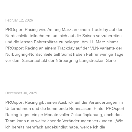
Mit dem PROsport Racing-Trackday perfekt
vorbereitet in die NLS-Saison!
Februar 12, 2026
PROsport Racing wird Anfang März an einem Trackday auf der
Nordschleife teilnehmen, um sich auf die Saison vorzubereiten
und die letzten Fahrerplätze zu belegen. Am 11. März nimmt
PROsport Racing an einem Trackday auf der VLN-Variante der
Nürburgring-Nordschleife teil! Somit haben Fahrer wenige Tage
vor dem Saisonauftakt der Nürburgring Langstrecken-Serie
Read More »
PROsport Racing stellt sich für die Zukunft neu
auf
Dezember 30, 2025
PROsport Racing gibt einen Ausblick auf die Veränderungen im
Unternehmen und die kommende Rennsaison. Hinter PROsport
Racing liegen einige Monate voller Zukunftsplanung, doch das
Team kann nun weitreichende Veränderungen verkünden. „Wie
ich bereits mehrfach angekündigt habe, werde ich die