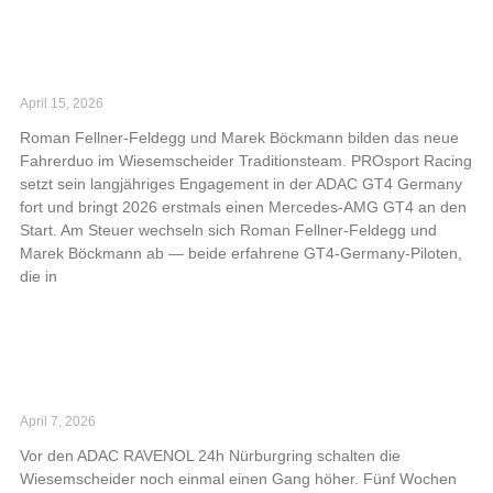
Read More »
PROsport Racing startet mit Mercedes-AMG
GT4 in der ADAC GT4 Germany 2026
April 15, 2026
Roman Fellner-Feldegg und Marek Böckmann bilden das neue
Fahrerduo im Wiesemscheider Traditionsteam. PROsport Racing
setzt sein langjähriges Engagement in der ADAC GT4 Germany
fort und bringt 2026 erstmals einen Mercedes-AMG GT4 an den
Start. Am Steuer wechseln sich Roman Fellner-Feldegg und
Marek Böckmann ab — beide erfahrene GT4-Germany-Piloten,
die in
Read More »
Generalprobe in der Eifel: PROsport Racing
bringt Großaufgebot zu NLS3 und 24h
Qualifiers
April 7, 2026
Vor den ADAC RAVENOL 24h Nürburgring schalten die
Wiesemscheider noch einmal einen Gang höher. Fünf Wochen