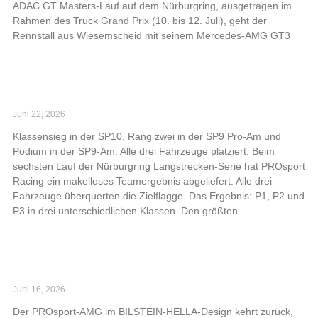
ADAC GT Masters-Lauf auf dem Nürburgring, ausgetragen im
Rahmen des Truck Grand Prix (10. bis 12. Juli), geht der
Rennstall aus Wiesemscheid mit seinem Mercedes-AMG GT3
Read More »
Starker Auftritt bei NLS6: PROsport Racing mit
P1, P2 und P3
Juni 22, 2026
Klassensieg in der SP10, Rang zwei in der SP9 Pro-Am und
Podium in der SP9-Am: Alle drei Fahrzeuge platziert. Beim
sechsten Lauf der Nürburgring Langstrecken-Serie hat PROsport
Racing ein makelloses Teamergebnis abgeliefert. Alle drei
Fahrzeuge überquerten die Zielflagge. Das Ergebnis: P1, P2 und
P3 in drei unterschiedlichen Klassen. Den größten
Read More »
PROsport Racing greift bei NLS 6 mit drei
Fahrzeugen an
Juni 16, 2026
Der PROsport-AMG im BILSTEIN-HELLA-Design kehrt zurück,