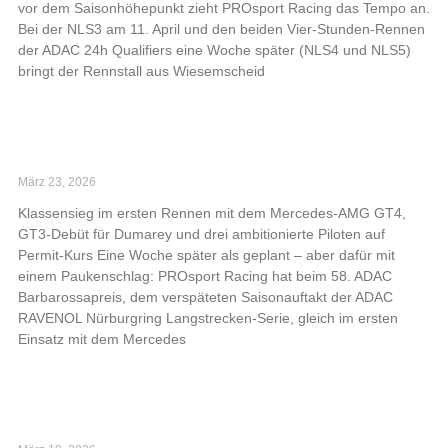
vor dem Saisonhöhepunkt zieht PROsport Racing das Tempo an.
Bei der NLS3 am 11. April und den beiden Vier-Stunden-Rennen
der ADAC 24h Qualifiers eine Woche später (NLS4 und NLS5)
bringt der Rennstall aus Wiesemscheid
Read More »
PROsport Racing feiert Premierensieg bei NLS-
Saisonauftakt
März 23, 2026
Klassensieg im ersten Rennen mit dem Mercedes-AMG GT4,
GT3-Debüt für Dumarey und drei ambitionierte Piloten auf
Permit-Kurs Eine Woche später als geplant – aber dafür mit
einem Paukenschlag: PROsport Racing hat beim 58. ADAC
Barbarossapreis, dem verspäteten Saisonauftakt der ADAC
RAVENOL Nürburgring Langstrecken-Serie, gleich im ersten
Einsatz mit dem Mercedes
Read More »
PROsport Racing mit Großaufgebot auf der
Nordschleife