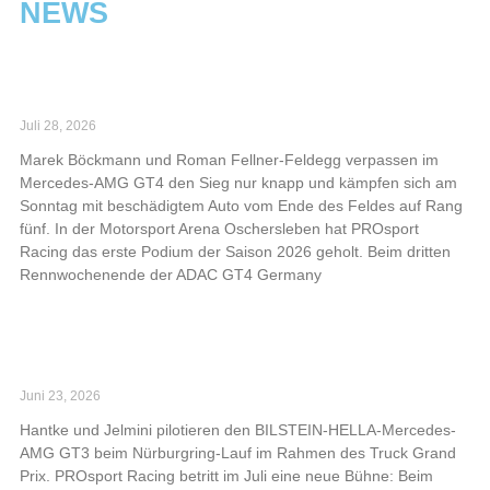
NEWS
Erstes Podium der Saison 2026 für PROsport
Racing in Oschersleben
Juli 28, 2026
Marek Böckmann und Roman Fellner-Feldegg verpassen im
Mercedes-AMG GT4 den Sieg nur knapp und kämpfen sich am
Sonntag mit beschädigtem Auto vom Ende des Feldes auf Rang
fünf. In der Motorsport Arena Oschersleben hat PROsport
Racing das erste Podium der Saison 2026 geholt. Beim dritten
Rennwochenende der ADAC GT4 Germany
Read More »
PROsport Racing kehrt ins ADAC GT Masters
zurück
Juni 23, 2026
Hantke und Jelmini pilotieren den BILSTEIN-HELLA-Mercedes-
AMG GT3 beim Nürburgring-Lauf im Rahmen des Truck Grand
Prix. PROsport Racing betritt im Juli eine neue Bühne: Beim