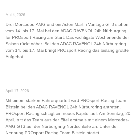
PROsport Racing bringt vier Fahrzeuge zum
24h-Klassiker am Nürburgring
Mai 4, 2026
Drei Mercedes-AMG und ein Aston Martin Vantage GT3 stehen
vom 14. bis 17. Mai bei den ADAC RAVENOL 24h Nürburgring
für PROsport Racing am Start. Das wichtigste Wochenende der
Saison rückt näher. Bei den ADAC RAVENOL 24h Nürburgring
vom 14. bis 17. Mai bringt PROsport Racing das bislang größte
Aufgebot
Read More »
PROsport Racing Team Bilstein greift
Topergebnis beim 24h-Rennen an
April 17, 2026
Mit einem starken Fahrerquartett wird PROsport Racing Team
Bilstein bei den ADAC RAVENOL 24h Nürburgring antreten.
PROsport Racing schlägt ein neues Kapitel auf: Am Sonntag, 20.
April, tritt das Team aus der Eifel erstmals mit einem Mercedes-
AMG GT3 auf der Nürburgring-Nordschleife an. Unter der
Nennung PROsport Racing Team Bilstein startet