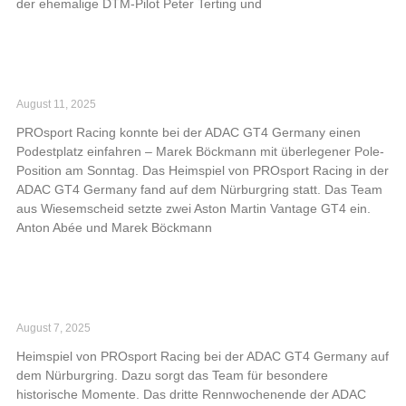
der ehemalige DTM-Pilot Peter Terting und
Read More »
PROsport Racing kehrt auf Podium in ADAC
GT4 Germany zurück
August 11, 2025
PROsport Racing konnte bei der ADAC GT4 Germany einen
Podestplatz einfahren – Marek Böckmann mit überlegener Pole-
Position am Sonntag. Das Heimspiel von PROsport Racing in der
ADAC GT4 Germany fand auf dem Nürburgring statt. Das Team
aus Wiesemscheid setzte zwei Aston Martin Vantage GT4 ein.
Anton Abée und Marek Böckmann
Read More »
PROsport Racing will bei Heimspiel
zurückschlagen
August 7, 2025
Heimspiel von PROsport Racing bei der ADAC GT4 Germany auf
dem Nürburgring. Dazu sorgt das Team für besondere
historische Momente. Das dritte Rennwochenende der ADAC