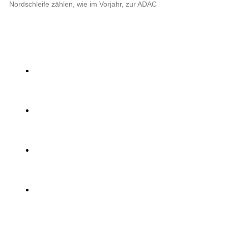
Nordschleife zählen, wie im Vorjahr, zur ADAC
Read More »
START
MOTORSPORT
PROSPORT SUPPORT
TRACKDAY SUPPORT