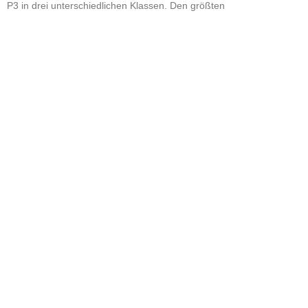
P3 in drei unterschiedlichen Klassen. Den größten
Read More »
Start
Motorsport
PROsport Support
Trackday Support
Coaching
Car Storage
PROsport Classic
PROsport SimRacing