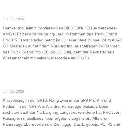
Read More »
PROsport Racing kehrt ins ADAC GT Masters zurück
Juni 23, 2026
Hantke und Jelmini pilotieren den BILSTEIN-HELLA-Mercedes-
AMG GT3 beim Nürburgring-Lauf im Rahmen des Truck Grand
Prix. PROsport Racing betritt im Juli eine neue Bühne: Beim ADAC
GT Masters-Lauf auf dem Nürburgring, ausgetragen im Rahmen
des Truck Grand Prix (10. bis 12. Juli), geht der Rennstall aus
Wiesemscheid mit seinem Mercedes-AMG GT3
Read More »
Starker Auftritt bei NLS6: PROsport Racing mit P1,
P2 und P3
Juni 22, 2026
Klassensieg in der SP10, Rang zwei in der SP9 Pro-Am und
Podium in der SP9-Am: Alle drei Fahrzeuge platziert. Beim
sechsten Lauf der Nürburgring Langstrecken-Serie hat PROsport
Racing ein makelloses Teamergebnis abgeliefert. Alle drei
Fahrzeuge überquerten die Zielflagge. Das Ergebnis: P1, P2 und