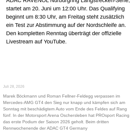
ADAC RAVENOL Nürburgring Langstrecken-Serie,
startet am 20. Juni um 12:00 Uhr. Das Qualifying
beginnt um 8:30 Uhr, am Freitag steht zusätzlich
ein Test zur Abstimmung auf der Nordschleife an.
Den kompletten Renntag überträgt der offizielle
Livestream auf YouTube.
Erstes Podium der Saison 2026 für PROsport Racing
in Oschersleben
Juli 28, 2026
Marek Böckmann und Roman Fellner-Feldegg verpassen im
Mercedes-AMG GT4 den Sieg nur knapp und kämpfen sich am
Sonntag mit beschädigtem Auto vom Ende des Feldes auf Rang
fünf. In der Motorsport Arena Oschersleben hat PROsport Racing
das erste Podium der Saison 2026 geholt. Beim dritten
Rennwochenende der ADAC GT4 Germany