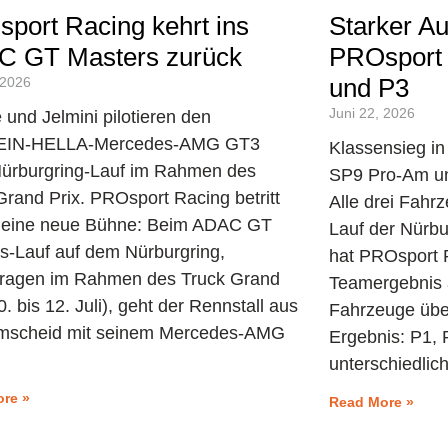
port Racing kehrt ins
Starker Auf
 GT Masters zurück
PROsport 
und P3
 2026
Juni 22, 2026
 und Jelmini pilotieren den
EIN-HELLA-Mercedes-AMG GT3
Klassensieg in
ürburgring-Lauf im Rahmen des
SP9 Pro-Am un
Grand Prix. PROsport Racing betritt
Alle drei Fahr
i eine neue Bühne: Beim ADAC GT
Lauf der Nürb
s-Lauf auf dem Nürburgring,
hat PROsport 
ragen im Rahmen des Truck Grand
Teamergebnis ab
0. bis 12. Juli), geht der Rennstall aus
Fahrzeuge übe
mscheid mit seinem Mercedes-AMG
Ergebnis: P1, 
unterschiedlic
re »
Read More »