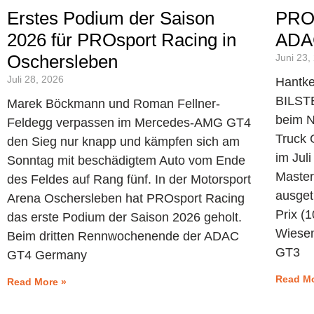
Erstes Podium der Saison
PROs
2026 für PROsport Racing in
ADAC
Oschersleben
Juni 23,
Juli 28, 2026
Hantke
BILST
Marek Böckmann und Roman Fellner-
beim N
Feldegg verpassen im Mercedes-AMG GT4
Truck 
den Sieg nur knapp und kämpfen sich am
im Jul
Sonntag mit beschädigtem Auto vom Ende
Master
des Feldes auf Rang fünf. In der Motorsport
ausget
Arena Oschersleben hat PROsport Racing
Prix (1
das erste Podium der Saison 2026 geholt.
Wiese
Beim dritten Rennwochenende der ADAC
GT3
GT4 Germany
Read Mo
Read More »