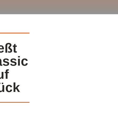
eßt
assic
uf
ück