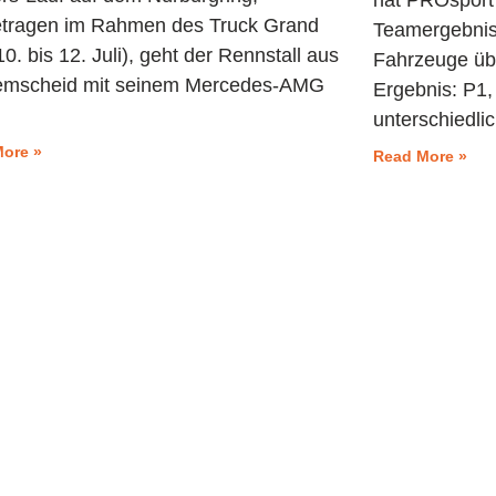
hat PROsport
tragen im Rahmen des Truck Grand
Teamergebnis a
10. bis 12. Juli), geht der Rennstall aus
Fahrzeuge üb
emscheid mit seinem Mercedes-AMG
Ergebnis: P1,
unterschiedli
ore »
Read More »
upport
PROsport Classic
PROsport SimRacing
pport