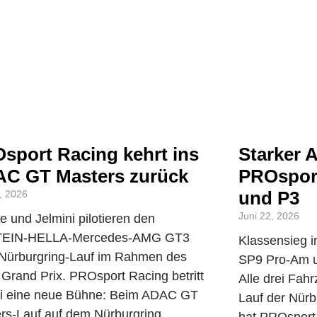
sport Racing kehrt ins
Starker A
C GT Masters zurück
PROsport
und P3
, 2026
Juni 22, 2026
e und Jelmini pilotieren den
TEIN-HELLA-Mercedes-AMG GT3
Klassensieg i
Nürburgring-Lauf im Rahmen des
SP9 Pro-Am u
 Grand Prix. PROsport Racing betritt
Alle drei Fah
li eine neue Bühne: Beim ADAC GT
Lauf der Nür
rs-Lauf auf dem Nürburgring,