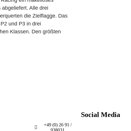
 Racing ein makelloses
bgeliefert. Alle drei
erquerten die Zielflagge. Das
 P2 und P3 in drei
chen Klassen. Den größten
Social Media
News
Kontakt
+49 (0) 26 91 /
938031