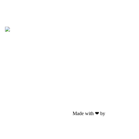
ng
age
Made with ❤ by