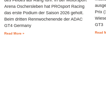
des Feldes auf Rang fünf. In der Motorsport
ausge
Arena Oschersleben hat PROsport Racing
Prix (
das erste Podium der Saison 2026 geholt.
Wies
Beim dritten Rennwochenende der ADAC
GT3
GT4 Germany
Read M
Read More »
Start
Motorsport
PROsport S
Trackday Su