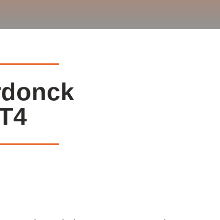
rdonck
GT4