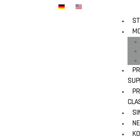
ST
M
PR
SUP
PR
CLA
SI
N
KO