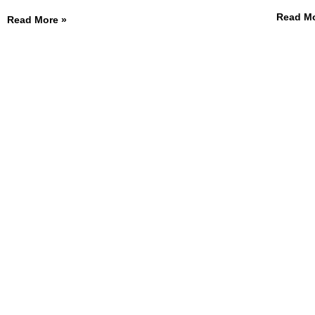
Read Mo
Read More »
START
MOTORSPORT
PR
SU
TRACKD
CO