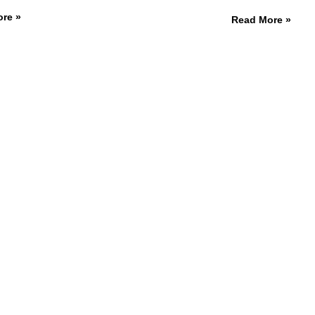
re »
Read More »
OSPORT
PROSPORT
PROSPORT
NEW
PPORT
CLASSIC
SIMRACING
AY SUPPORT
ACHING