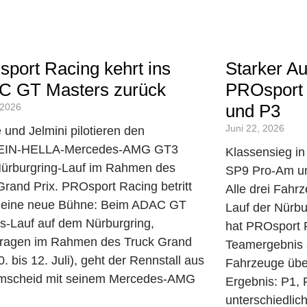
port Racing kehrt ins
Starker Auf
 GT Masters zurück
PROsport 
und P3
 2026
Juni 22, 2026
 und Jelmini pilotieren den
EIN-HELLA-Mercedes-AMG GT3
Klassensieg in
ürburgring-Lauf im Rahmen des
SP9 Pro-Am un
Grand Prix. PROsport Racing betritt
Alle drei Fahr
i eine neue Bühne: Beim ADAC GT
Lauf der Nürb
s-Lauf auf dem Nürburgring,
hat PROsport 
ragen im Rahmen des Truck Grand
Teamergebnis ab
0. bis 12. Juli), geht der Rennstall aus
Fahrzeuge übe
mscheid mit seinem Mercedes-AMG
Ergebnis: P1, 
unterschiedlic