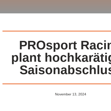
PROsport Raci
plant hochkarät
Saisonabschlu
November 13, 2024