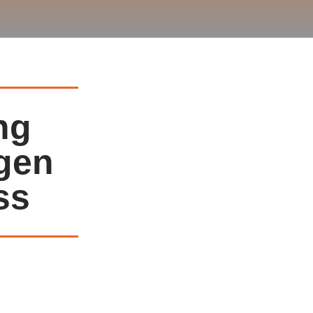
ng
igen
ss