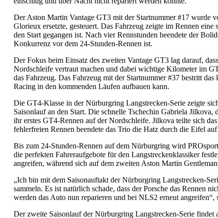
einschlug und über Nacht nicht repariert werden konnte.
Der Aston Martin Vantage GT3 mit der Startnummer #17 wurde vo
Glorieux ersetzte, gesteuert. Das Fahrzeug zeigte im Rennen eine 
den Start gegangen ist. Nach vier Rennstunden beendete der Bolid
Konkurrenz vor dem 24-Stunden-Rennen ist.
Der Fokus beim Einsatz des zweiten Vantage GT3 lag darauf, d
Nordschleife vertraut machen und dabei wichtige Kilometer im G
das Fahrzeug. Das Fahrzeug mit der Startnummer #37 bestritt das
Racing in den kommenden Läufen aufbauen kann.
Die GT4-Klasse in der Nürburgring Langstrecken-Serie zeigte sich 
Saisonlauf an den Start. Die schnelle Tschechin Gabriela Jilkova
ihr erstes GT4-Rennen auf der Nordschleife. Jilkova teilte sich
fehlerfreien Rennen beendete das Trio die Hatz durch die Eifel auf
Bis zum 24-Stunden-Rennen auf dem Nürburgring wird PROsport R
die perfekten Fahreraufgebote für den Langstreckenklassiker fest
angreifen, während sich auf dem zweiten Aston Martin Gentleman
„Ich bin mit dem Saisonauftakt der Nürburgring Langstrecken-Ser
sammeln. Es ist natürlich schade, dass der Porsche das Rennen nich
werden das Auto nun reparieren und bei NLS2 erneut angreifen“, 
Der zweite Saisonlauf der Nürburgring Langstrecken-Serie findet am