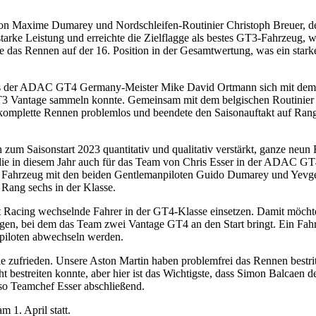
n Maxime Dumarey und Nordschleifen-Routinier Christoph Breuer, der
starke Leistung und erreichte die Zielflagge als bestes GT3-Fahrzeug, w
e das Rennen auf der 16. Position in der Gesamtwertung, was ein stark
ass der ADAC GT4 Germany-Meister Mike David Ortmann sich mit dem 
T3 Vantage sammeln konnte. Gemeinsam mit dem belgischen Routinier 
 komplette Rennen problemlos und beendete den Saisonauftakt auf Ran
zum Saisonstart 2023 quantitativ und qualitativ verstärkt, ganze neun
, die in diesem Jahr auch für das Team von Chris Esser in der ADAC GT
 das Fahrzeug mit den beiden Gentlemanpiloten Guido Dumarey und Yev
 Rang sechs in der Klasse.
acing wechselnde Fahrer in der GT4-Klasse einsetzen. Damit möchte
legen, bei dem das Team zwei Vantage GT4 an den Start bringt. Ein Fah
piloten abwechseln werden.
ie zufrieden. Unsere Aston Martin haben problemfrei das Rennen bestri
t bestreiten konnte, aber hier ist das Wichtigste, dass Simon Balcaen d
so Teamchef Esser abschließend.
 1. April statt.