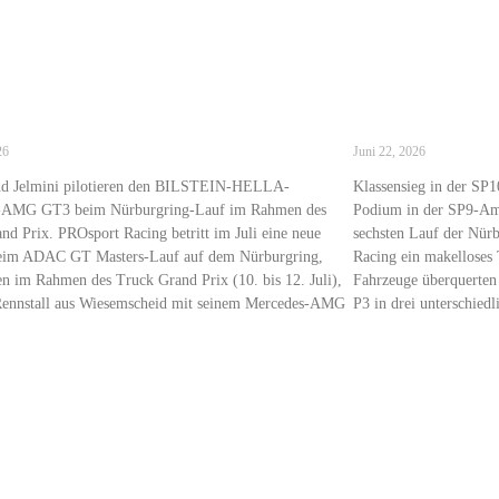
rt Racing kehrt ins ADAC GT Masters
Starker Auftrit
mit P1, P2 und 
26
Juni 22, 2026
nd Jelmini pilotieren den BILSTEIN-HELLA-
Klassensieg in der SP
-AMG GT3 beim Nürburgring-Lauf im Rahmen des
Podium in der SP9-Am:
nd Prix. PROsport Racing betritt im Juli eine neue
sechsten Lauf der Nür
Beim ADAC GT Masters-Lauf auf dem Nürburgring,
Racing ein makelloses 
en im Rahmen des Truck Grand Prix (10. bis 12. Juli),
Fahrzeuge überquerten
Rennstall aus Wiesemscheid mit seinem Mercedes-AMG
P3 in drei unterschied
Read More »
 »
upport
PROsport Classic
PROsport SimRacing
pport
ng