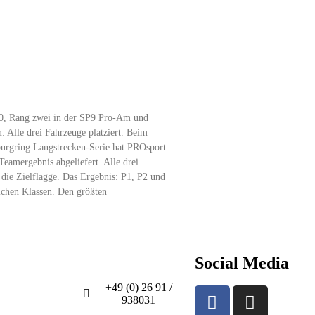
t bei NLS6: PROsport Racing
P3
10, Rang zwei in der SP9 Pro-Am und
 Alle drei Fahrzeuge platziert. Beim
burgring Langstrecken-Serie hat PROsport
Teamergebnis abgeliefert. Alle drei
 die Zielflagge. Das Ergebnis: P1, P2 und
lichen Klassen. Den größten
Social Media
News
Kontakt
+49 (0) 26 91 /
938031
info@prosport-