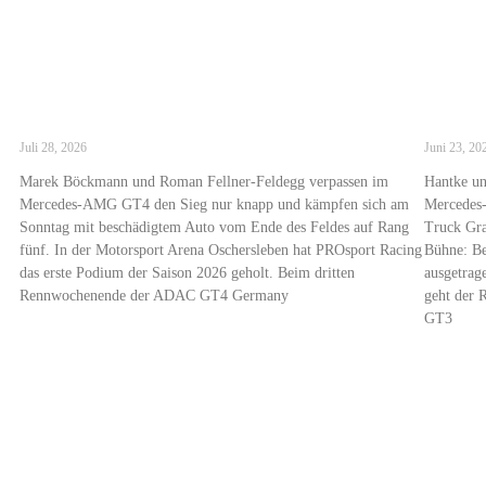
Erstes Podium der Saison 2026 für PROsport
PROspo
Racing in Oschersleben
zurück
Juli 28, 2026
Juni 23, 20
Marek Böckmann und Roman Fellner-Feldegg verpassen im
Hantke u
Mercedes-AMG GT4 den Sieg nur knapp und kämpfen sich am
Mercedes
Sonntag mit beschädigtem Auto vom Ende des Feldes auf Rang
Truck Gra
fünf. In der Motorsport Arena Oschersleben hat PROsport Racing
Bühne: 
das erste Podium der Saison 2026 geholt. Beim dritten
ausgetrag
Rennwochenende der ADAC GT4 Germany
geht der 
GT3
Read More »
Read More
Start
Motorsport
PROsport S
Trackday Su
Coachi