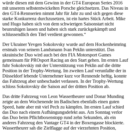
würde diesen mit dem Gewinn in der GT4 European Series 2016
mit unserem selbstentwickelten Porsche gleichsetzen. Das Niveau in
den GT4-Rennserien nimmt Jahr für Jahr zu und sich gegen diese
starke Konkurrenz durchzusetzen, ist ein hartes Stück Arbeit. Mike
und Hugo haben sich von dem schwierigen Saisonstart nicht
beunruhigen lassen und haben sich stark zurückgekämpft und
schlussendlich den Titel verdient gewonnen.“
Der Ukrainer Yevgen Sokolovsky wurde auf dem Hockenheimring
erstmals von seinem Landsmann Ivan Peklin unterstützt. Das
ukrainische Duo wird auch bei den FIA Motorsport Games
gemeinsam für PROsport Racing an den Start gehen. Im ersten Lauf
fuhr Sokolovskiy mit der Unterstützung von Peklin auf die dritte
Position in der Trophy-Wertung. Im zweiten Lauf verunfallte der in
Düsseldorf lebende Unternehmer kurz vor Rennende heftig, konnte
das Fahrzeug aber unbeschadet verlassen. In der Trophy-Wertung
schloss Sokolovskiy die Saison auf der dritten Position ab.
Das dritte Fahrzeug von Leon Wassertheurer und Donar Munding
zeigte an dem Wochenende im Badischen ebenfalls einen guten
Speed, hatte aber mit viel Pech zu kämpfen. Im ersten Lauf schied
das Duo nach einem Aufhängungsdefekt aus. Am Sonntag verlor
das Duo beim Pflichtboxenstopp rund zehn Sekunden, als ein
anderes Fahrzeug den Vantage GT4 in der Boxengasse blockierte.
Wassertheurer sah die Zielflagge auf der vierzehnten Position,