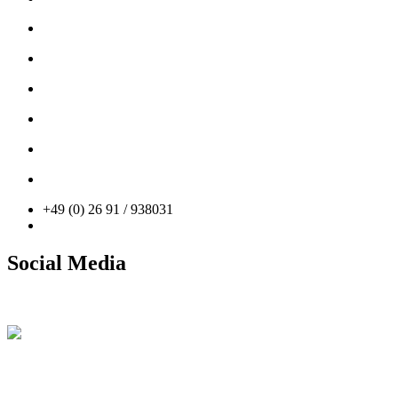
Coaching
Car Storage
PROsport Classic
PROsport SimRacing
News
Kontakt
+49 (0) 26 91 / 938031
info@prosport-racing.de
Social Media
Facebook
Instagram