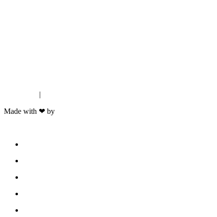
Impressum
|
Datenschutz
Made with ❤ by
Start
Motorsport
PROsport Support
Trackday Support
Coaching