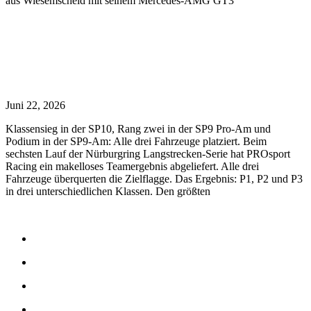
aus Wiesemscheid mit seinem Mercedes-AMG GT3
Read More »
Starker Auftritt bei NLS6: PROsport Racing mit P1,
P2 und P3
Juni 22, 2026
Klassensieg in der SP10, Rang zwei in der SP9 Pro-Am und
Podium in der SP9-Am: Alle drei Fahrzeuge platziert. Beim
sechsten Lauf der Nürburgring Langstrecken-Serie hat PROsport
Racing ein makelloses Teamergebnis abgeliefert. Alle drei
Fahrzeuge überquerten die Zielflagge. Das Ergebnis: P1, P2 und P3
in drei unterschiedlichen Klassen. Den größten
Read More »
Start
Motorsport
PROsport Support
Trackday Support