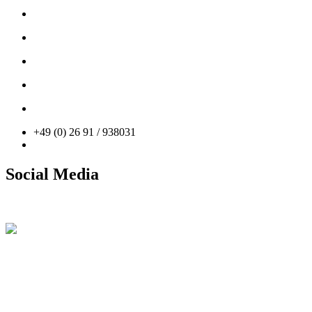
Car Storage
PROsport Classic
PROsport SimRacing
News
Kontakt
+49 (0) 26 91 / 938031
info@prosport-racing.de
Social Media
Facebook
Instagram