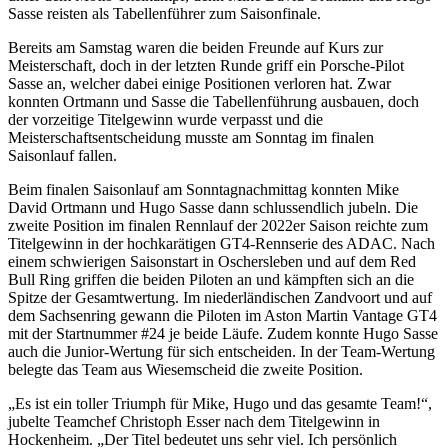
Sasse reisten als Tabellenführer zum Saisonfinale.
Bereits am Samstag waren die beiden Freunde auf Kurs zur
Meisterschaft, doch in der letzten Runde griff ein Porsche-Pilot
Sasse an, welcher dabei einige Positionen verloren hat. Zwar
konnten Ortmann und Sasse die Tabellenführung ausbauen, doch
der vorzeitige Titelgewinn wurde verpasst und die
Meisterschaftsentscheidung musste am Sonntag im finalen
Saisonlauf fallen.
Beim finalen Saisonlauf am Sonntagnachmittag konnten Mike
David Ortmann und Hugo Sasse dann schlussendlich jubeln. Die
zweite Position im finalen Rennlauf der 2022er Saison reichte zum
Titelgewinn in der hochkarätigen GT4-Rennserie des ADAC. Nach
einem schwierigen Saisonstart in Oschersleben und auf dem Red
Bull Ring griffen die beiden Piloten an und kämpften sich an die
Spitze der Gesamtwertung. Im niederländischen Zandvoort und auf
dem Sachsenring gewann die Piloten im Aston Martin Vantage GT4
mit der Startnummer #24 je beide Läufe. Zudem konnte Hugo Sasse
auch die Junior-Wertung für sich entscheiden. In der Team-Wertung
belegte das Team aus Wiesemscheid die zweite Position.
„Es ist ein toller Triumph für Mike, Hugo und das gesamte Team!“,
jubelte Teamchef Christoph Esser nach dem Titelgewinn in
Hockenheim. „Der Titel bedeutet uns sehr viel. Ich persönlich