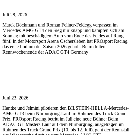
Racing in Oschersleben
Juli 28, 2026
Marek Böckmann und Roman Fellner-Feldegg verpassen im
Mercedes-AMG GT4 den Sieg nur knapp und kämpfen sich am
Sonntag mit beschädigtem Auto vom Ende des Feldes auf Rang
fünf. In der Motorsport Arena Oschersleben hat PROsport Racing
das erste Podium der Saison 2026 geholt. Beim dritten
Rennwochenende der ADAC GT4 Germany
Read More »
PROsport Racing kehrt ins ADAC GT Masters
zurück
Juni 23, 2026
Hantke und Jelmini pilotieren den BILSTEIN-HELLA-Mercedes-
AMG GT3 beim Nürburgring-Lauf im Rahmen des Truck Grand
Prix. PROsport Racing betritt im Juli eine neue Bühne: Beim
ADAC GT Masters-Lauf auf dem Nürburgring, ausgetragen im
Rahmen des Truck Grand Prix (10. bis 12. Juli), geht der Rennstall