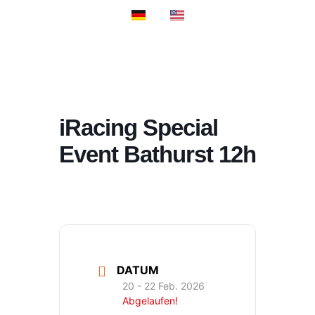
PROSPORT S
PROSPORT CL
iRacing Special
Event Bathurst 12h
DATUM
20 - 22 Feb. 2026
Abgelaufen!